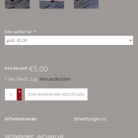
Schnäppchenecke
Ledertasche Herzform
Bitte wählen Sie:
*
Kropfkette *designed by me*
€5,00
€17,90 UVP
* Inkl. MwSt. zzgl.
Versandkosten
+
ZUM WARENKORB HINZUFÜGEN
-
Informationen
Bewertungen
(0)
Verfügbarkeit:
Auf Lager
(4)