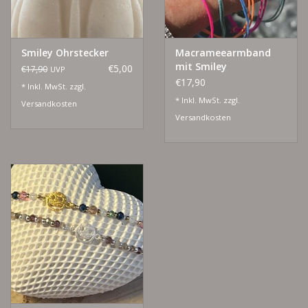
Smiley Ohrstecker
Macrameearmband
mit Smiley
€5,00
€17,90
UVP
€17,90
* Inkl. MwSt. zzgl.
* Inkl. MwSt. zzgl.
Versandkosten
Versandkosten