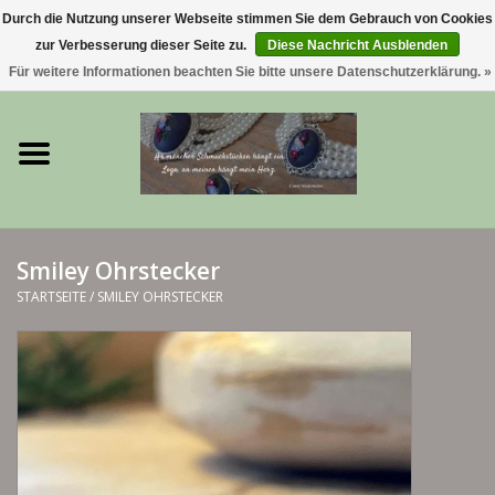
Durch die Nutzung unserer Webseite stimmen Sie dem Gebrauch von Cookies
zur Verbesserung dieser Seite zu.
Diese Nachricht Ausblenden
0 Artikel - €0,00
Für weitere Informationen beachten Sie bitte unsere Datenschutzerklärung. »
Startseite
Trachtenschmuck & Ketten
exklusive Kropfketten
Smiley Ohrstecker
925 Silberschmuck
STARTSEITE
/
SMILEY OHRSTECKER
BERGliebe-Kollektion
Blütenkranzkollektion
I ❤️ bayerischer Wald Armband