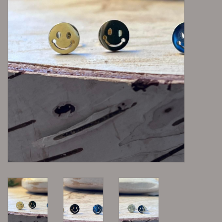
Lieblingsmensch Kollektion
Ohrringe & Ohrstecker
Armbänder
Tücher
individuell gravierbarer
Schmuck
Accessoires
Men