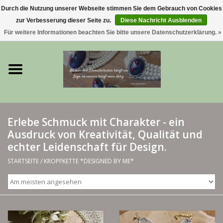
Durch die Nutzung unserer Webseite stimmen Sie dem Gebrauch von Cookies
zur Verbesserung dieser Seite zu.
Diese Nachricht Ausblenden
0 Artikel - €0,00
Für weitere Informationen beachten Sie bitte unsere Datenschutzerklärung. »
Startseite
Trachtenschmuck & Ketten
exklusive Kropfketten
Erlebe Schmuck mit Charakter - ein
Ausdruck von Kreativität, Qualität und
925 Silberschmuck
echter Leidenschaft für Design.
BERGliebe-Kollektion
STARTSEITE
/
KROPFKETTE *DESIGNED BY ME*
Blütenkranzkollektion
I ❤️ bayerischer Wald Armband