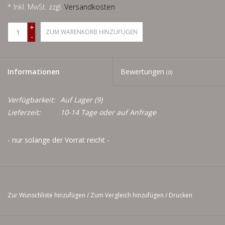
Men
* Inkl. MwSt. zzgl.
Versandkosten
+
ZUM WARENKORB HINZUFÜGEN
Schnäppchenecke
-
Ledertasche Herzform
Informationen
Bewertungen
(0)
Kropfkette *designed by me*
Verfügbarkeit:
Auf Lager
(9)
Lieferzeit:
10-14 Tage oder auf Anfrage
- nur solange der Vorrat reicht -
Zur Wunschliste hinzufügen
/
Zum Vergleich hinzufügen
/
Drucken