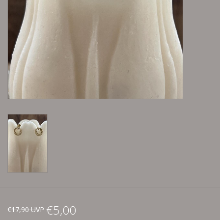
Lieblingsmensch Kollektion
Ohrringe & Ohrstecker
Armbänder
Tücher
individuell gravierbarer
Schmuck
Accessoires
Schmuck aus goldenem Gras
€5,00
€17,90 UVP