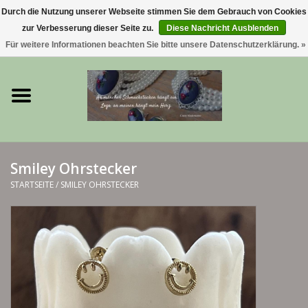
Durch die Nutzung unserer Webseite stimmen Sie dem Gebrauch von Cookies
zur Verbesserung dieser Seite zu.
Diese Nachricht Ausblenden
0 Artikel - €0,00
Für weitere Informationen beachten Sie bitte unsere Datenschutzerklärung. »
Startseite
Trachtenschmuck & Ketten
exklusive Kropfketten
Smiley Ohrstecker
925 Silberschmuck
STARTSEITE
/
SMILEY OHRSTECKER
BERGliebe-Kollektion
Blütenkranzkollektion
I ❤️ bayerischer Wald Armband