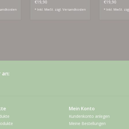
gold grün
€19,90
€19,90
sandkosten
* Inkl. MwSt. zzgl.
Versandkosten
* Inkl. MwSt. zzg
 an:
kte
Mein Konto
dukte
Kundenkonto anlegen
odukte
Meine Bestellungen