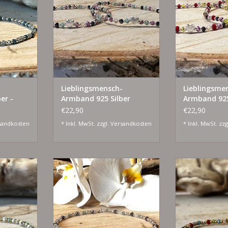
-
Lieblingsmensch-
Lieblingsme
er -
Armband 925 Silber
Armband 925
€22,90
€22,90
sandkosten
* Inkl. MwSt. zzgl.
Versandkosten
* Inkl. MwSt. zzg
 vergoldet
925 Silber und Silber vergoldet
925 Silber und 
NZUFÜGEN
ZUM WARENKORB HINZUFÜGEN
ZUM WARENKO