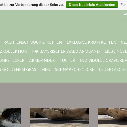
kies zur Verbesserung dieser Seite zu.
Diese Nachricht Ausblenden
Für
TRACHTENSCHMUCK & KETTEN
EXKLUSIVE KROPFKETTEN
92
ZKOLLEKTION
I ❤️ BAYERISCHER WALD ARMBAND
LIEBLINGS
OHRSTECKER
ARMBÄNDER
TÜCHER
INDIVIDUELL GRAVIERB
S GOLDENEM GRAS
MEN
SCHNÄPPCHENECKE
LEDERTASCHE
 vergoldet
925 Silber und Silber vergoldet
925 Silber und 
NZUFÜGEN
ZUM WARENKORB HINZUFÜGEN
ZUM WARENKO