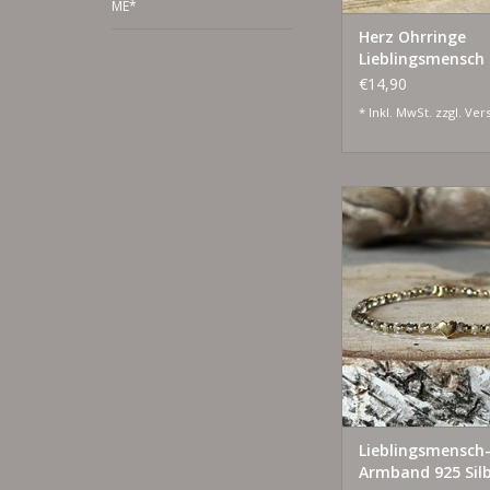
ME*
Herz Ohrringe
Lieblingsmensch
€14,90
* Inkl. MwSt. zzgl.
Ver
925 Silber und Silber
ZUM WARENKORB HI
Lieblingsmensch
Armband 925 Silb