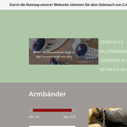
Durch die Nutzung unserer Webseite stimmen Sie dem Gebrauch von Coo
STARTSEITE
BLÜTENKRAN
OHRRINGE & 
SCHMUCK AU
Armbänder
925 Silber und Silber
Min: €
0
Max: €
25
ZUM WARENKORB HI