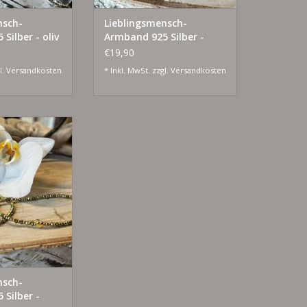
nsch-
Lieblingsmensch-
Silber - oliv
Armband 925 Silber -
grün
€19,90
l.
Versandkosten
* Inkl. MwSt. zzgl.
Versandkosten
Silber vergoldet
RB HINZUFÜGEN
nsch-
Silber -