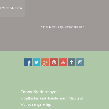
l.
Versandkosten
* Inkl. MwSt. zzgl.
Versandkosten
Conny Niedermayer
Kropfketten und -bänder nach Maß und
Wunsch angefertigt