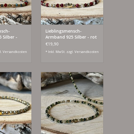
nsch-
Lieblingsmensch-
Silber -
Armband 925 Silber - rot
€19,90
l.
Versandkosten
* Inkl. MwSt. zzgl.
Versandkosten
Silber vergoldet
925 Silber und Silber vergoldet
RB HINZUFÜGEN
ZUM WARENKORB HINZUFÜGEN