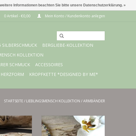
 weitere Informationen beachten Sie bitte unsere Datenschutzerklärung. »
0 Artikel - €0,00
Mein Konto / Kundenkonto anlegen
5 SILBERSCHMUCK
BERGLIEBE-KOLLEKTION
MENSCH KOLLEKTION
ARER SCHMUCK
ACCESSOIRES
 HERZFORM
KROPFKETTE *DESIGNED BY ME*
STARTSEITE
/
LIEBLINGSMENSCH KOLLEKTION
/
ARMBÄNDER
Silber vergoldet
925 Silber und Silber vergoldet
RB HINZUFÜGEN
ZUM WARENKORB HINZUFÜGEN