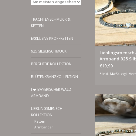
TRACHTENSCHMUCK &
KETTEN
EXKLUSIVE KROPFKETTEN
925 SILBERSCHMUCK
Lieblingsmensch
Armband 925 Silb
BERGLIEBE-KOLLEKTION
grau petrol
€19,90
* Inkl. MwSt. zzgl.
Ver
BLÜTENKRANZKOLLEKTION
I ❤️ BAYERISCHER WALD
ARMBAND
925 Silber und Silber
ZUM WARENKORB HI
LIEBLINGSMENSCH
KOLLEKTION
Ketten
Armbänder