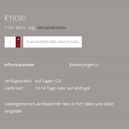
Men
€19,90
Schnäppchenecke
* Inkl. MwSt. zzgl.
Versandkosten
Ledertasche Herzform
+
ZUM WARENKORB HINZUFÜGEN
-
Kropfkette *designed by me*
Informationen
Bewertungen
(0)
Verfügbarkeit:
Auf Lager
(12)
Lieferzeit:
10-14 Tage oder auf Anfrage
Lieblingsmensch-Armband mit Herz in 925 Silber und Silber
vergoldet
Bitte Maß mitangeben. Wenn kein Maß mitangeben, ist
das Armband 17 cm lang.