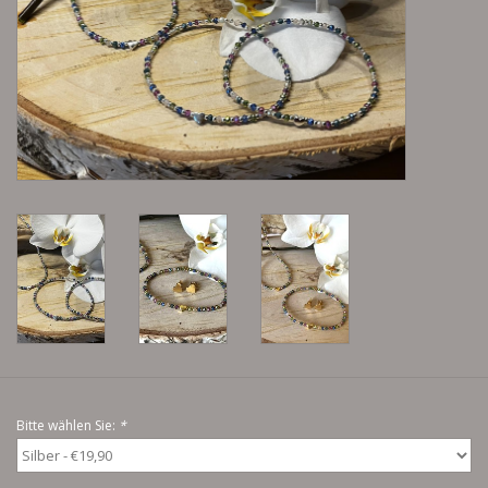
Lieblingsmensch Kollektion
Ohrringe & Ohrstecker
Armbänder
Tücher
individuell gravierbarer
Schmuck
Accessoires
Bitte wählen Sie:
*
Schmuck aus goldenem Gras