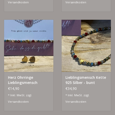
Versandkosten
Versandkosten
Herz Ohrringe
Lieblingsmensch Kette
Lieblingsmensch
925 Silber - bunt
€14,90
€34,90
* Inkl. MwSt. zzgl.
* Inkl. MwSt. zzgl.
Versandkosten
Versandkosten