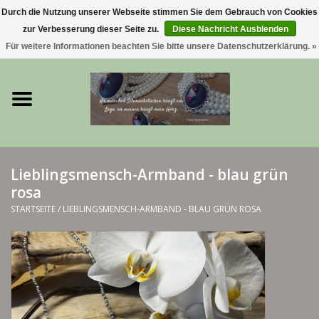
Durch die Nutzung unserer Webseite stimmen Sie dem Gebrauch von Cookies
zur Verbesserung dieser Seite zu.
Diese Nachricht Ausblenden
0 Artikel - €0,00
Für weitere Informationen beachten Sie bitte unsere Datenschutzerklärung. »
Startseite
Trachtenschmuck & Ketten
exklusive Kropfketten
Lieblingsmensch-Armband - blau grün
rosa
925 Silberschmuck
STARTSEITE
/
LIEBLINGSMENSCH-ARMBAND - BLAU GRÜN ROSA
BERGliebe-Kollektion
Blütenkranzkollektion
I ❤️ bayerischer Wald Armband