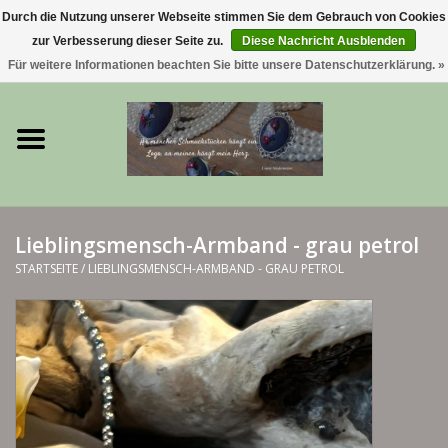
Durch die Nutzung unserer Webseite stimmen Sie dem Gebrauch von Cookies
zur Verbesserung dieser Seite zu.
Diese Nachricht Ausblenden
0 Artikel - €0,00
Für weitere Informationen beachten Sie bitte unsere Datenschutzerklärung. »
Startseite
Trachtenschmuck & Ketten
exklusive Kropfketten
Lieblingsmensch-Armband - grau petrol
925 Silberschmuck
STARTSEITE
/
LIEBLINGSMENSCH-ARMBAND - GRAU PETROL
BERGliebe-Kollektion
Blütenkranzkollektion
I ❤️ bayerischer Wald Armband