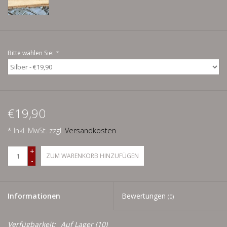
Men
Schnäppchenecke
Bitte wählen Sie:
*
Ledertasche Herzform
Kropfkette *designed by me*
€19,90
* Inkl. MwSt. zzgl.
Versandkosten
+
ZUM WARENKORB HINZUFÜGEN
-
Informationen
Bewertungen
(0)
Verfügbarkeit:
Auf Lager
(10)