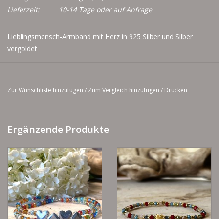
Lieferzeit:
10-14 Tage oder auf Anfrage
Lieblingsmensch-Armband mit Herz in 925 Silber und Silber
vergoldet
Bitte Maß mitangeben. Wenn kein Maß mitangeben, ist
das Armband 17 cm lang.
Zur Wunschliste hinzufügen
/
Zum Vergleich hinzufügen
/
Drucken
Ergänzende Produkte