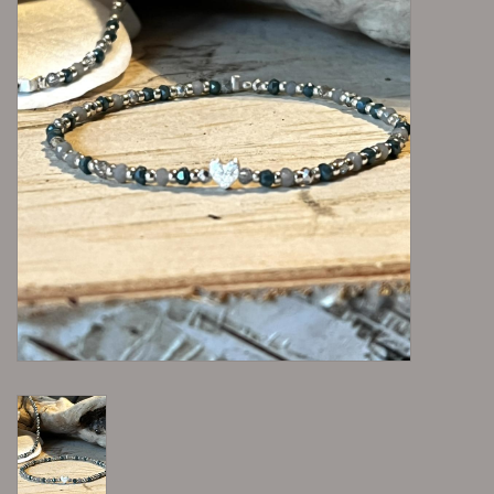
Lieblingsmensch Kollektion
Ohrringe & Ohrstecker
Armbänder
Tücher
individuell gravierbarer
Schmuck
Accessoires
Schmuck aus goldenem Gras