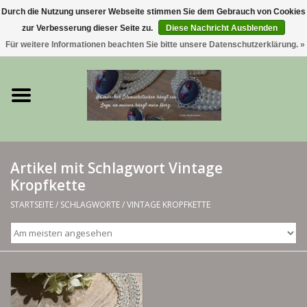
Durch die Nutzung unserer Webseite stimmen Sie dem Gebrauch von Cookies
zur Verbesserung dieser Seite zu.
Diese Nachricht Ausblenden
0 Artikel - €0,00
Für weitere Informationen beachten Sie bitte unsere Datenschutzerklärung. »
Startseite
Trachtenschmuck & Ketten
exklusive Kropfketten
Artikel mit Schlagwort Vintage
Kropfkette
925 Silberschmuck
STARTSEITE
/
SCHLAGWORTE
/
VINTAGE KROPFKETTE
BERGliebe-Kollektion
Blütenkranzkollektion
I ❤️ bayerischer Wald Armband