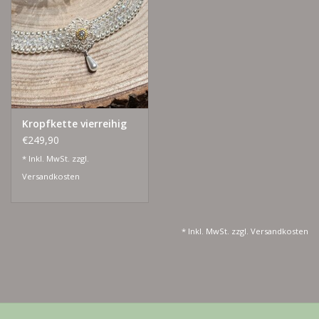
Lieblingsmensch Kollektion
Ohrringe & Ohrstecker
Armbänder
Kropfkette vierreihig
€249,90
Tücher
* Inkl. MwSt. zzgl.
Versandkosten
individuell gravierbarer
Schmuck
* Inkl. MwSt. zzgl.
Versandkosten
Accessoires
Schmuck aus goldenem Gras