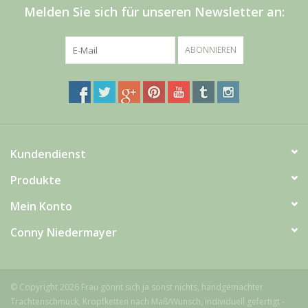
Men
Melden Sie sich für unseren Newsletter an:
Schnäppchenecke
ABONNIEREN
Ledertasche Herzform
Kropfkette *designed by me*
Kundendienst
Produkte
Mein Konto
Conny Niedermayer
© Copyright 2026 Frau gönnt sich ja sonst nichts, handgemachter
Trachtenschmuck, Kropfketten nach Maß/Wunsch, individuell gefertigt -