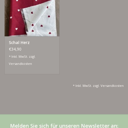
Lieblingsmensch Kollektion
Ohrringe & Ohrstecker
Schal Herz
Armbänder
€34,90
* Inkl. MwSt. zzgl.
Tücher
Versandkosten
individuell gravierbarer
Schmuck
* Inkl. MwSt. zzgl.
Versandkosten
Accessoires
Men
Melden Sie sich für unseren Newsletter an: