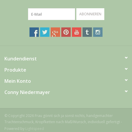
Schnäppchenecke
ABONNIEREN
Ledertasche Herzform
Kropfkette *designed by me*
Kundendienst
Produkte
Mein Konto
Conny Niedermayer
© Copyright 2026 Frau gönnt sich ja sonst nichts, handgemachter
Trachtenschmuck, Kropfketten nach Maß/Wunsch, individuell gefertigt -
Powered by
Lightspeed