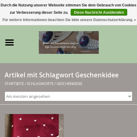
Durch die Nutzung unserer Webseite stimmen Sie dem Gebrauch von Cookies
zur Verbesserung dieser Seite zu.
Diese Nachricht Ausblenden
0 Artikel - €0,00
Für weitere Informationen beachten Sie bitte unsere Datenschutzerklärung. »
Startseite
Trachtenschmuck & Ketten
exklusive Kropfketten
Artikel mit Schlagwort Geschenkidee
925 Silberschmuck
STARTSEITE
/
SCHLAGWORTE
/
GESCHENKIDEE
BERGliebe-Kollektion
Blütenkranzkollektion
I ❤️ bayerischer Wald Armband