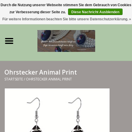
Durch die Nutzung unserer Webseite stimmen Sie dem Gebrauch von Cookies
zur Verbesserung dieser Seite zu.
Diese Nachricht Ausblenden
0 Artikel - €0,00
Für weitere Informationen beachten Sie bitte unsere Datenschutzerklärung. »
Startseite
Trachtenschmuck & Ketten
exklusive Kropfketten
Ohrstecker Animal Print
925 Silberschmuck
STARTSEITE
/
OHRSTECKER ANIMAL PRINT
BERGliebe-Kollektion
Blütenkranzkollektion
I ❤️ bayerischer Wald Armband