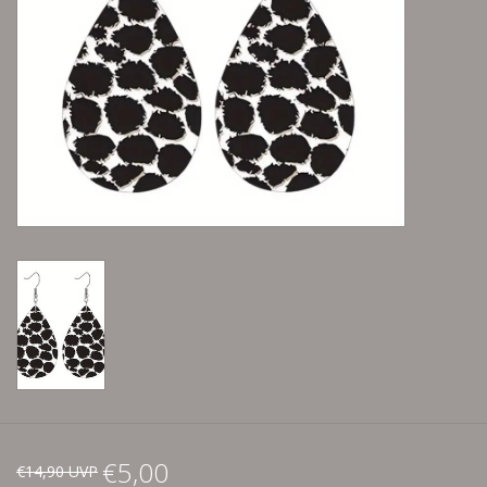
Lieblingsmensch Kollektion
Ohrringe & Ohrstecker
Armbänder
Tücher
individuell gravierbarer
Schmuck
Accessoires
Schmuck aus goldenem Gras
€5,00
€14,90 UVP