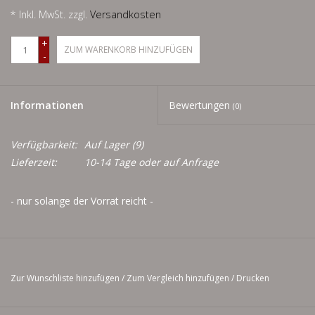
Men
* Inkl. MwSt. zzgl.
Versandkosten
+
Schnäppchenecke
ZUM WARENKORB HINZUFÜGEN
-
Ledertasche Herzform
Informationen
Bewertungen
(0)
Kropfkette *designed by me*
Verfügbarkeit:
Auf Lager
(9)
Lieferzeit:
10-14 Tage oder auf Anfrage
- nur solange der Vorrat reicht -
Zur Wunschliste hinzufügen
/
Zum Vergleich hinzufügen
/
Drucken