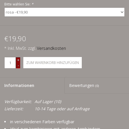
Schnäppchenecke
Bitte wählen Sie:
*
Ledertasche Herzform
Kropfkette *designed by me*
€19,90
* Inkl. MwSt. zzgl.
Versandkosten
+
ZUM WARENKORB HINZUFÜGEN
-
Informationen
Bewertungen
(0)
Verfügbarkeit:
Auf Lager
(10)
Lieferzeit:
10-14 Tage oder auf Anfrage
in verschiedenen Farben verfügbar
Ideal zum kombinieren mit anderen Armbändern