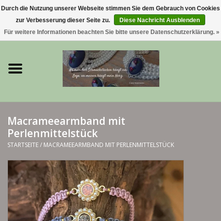
Durch die Nutzung unserer Webseite stimmen Sie dem Gebrauch von Cookies
zur Verbesserung dieser Seite zu.
Diese Nachricht Ausblenden
0 Artikel - €0,00
Für weitere Informationen beachten Sie bitte unsere Datenschutzerklärung. »
Startseite
Trachtenschmuck & Ketten
exklusive Kropfketten
Macrameearmband mit
Perlenmittelstück
925 Silberschmuck
STARTSEITE
/
MACRAMEEARMBAND MIT PERLENMITTELSTÜCK
BERGliebe-Kollektion
Blütenkranzkollektion
I ❤️ bayerischer Wald Armband