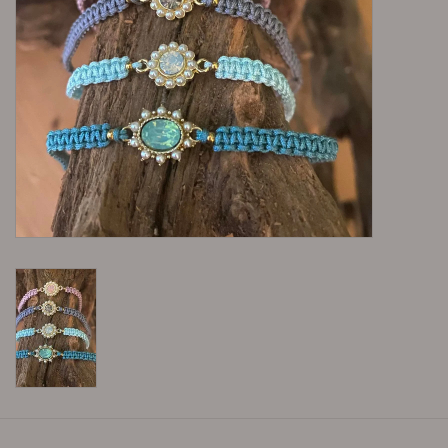
Lieblingsmensch Kollektion
Ohrringe & Ohrstecker
Armbänder
Tücher
individuell gravierbarer
Schmuck
Accessoires
Men