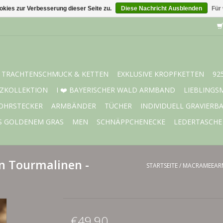
kies zur Verbesserung dieser Seite zu.
Diese Nachricht Ausblenden
Für
TRACHTENSCHMUCK & KETTEN
EXKLUSIVE KROPFKETTEN
92
ZKOLLEKTION
I ❤️ BAYERISCHER WALD ARMBAND
LIEBLINGS
OHRSTECKER
ARMBÄNDER
TÜCHER
INDIVIDUELL GRAVIERB
S GOLDENEM GRAS
MEN
SCHNÄPPCHENECKE
LEDERTASCHE
 Tourmalinen -
STARTSEITE
/
MACRAMEEARM
€49,90