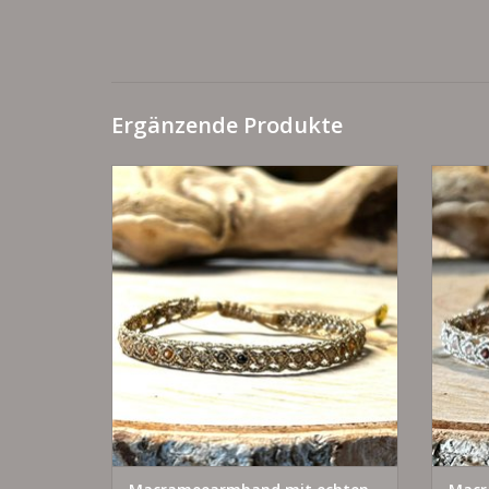
Ergänzende Produkte
individuell verstellbar
mit echten Tourmalinen
925 Silber - vergoldet
ZUM WARENKORB HINZUFÜGEN
Z