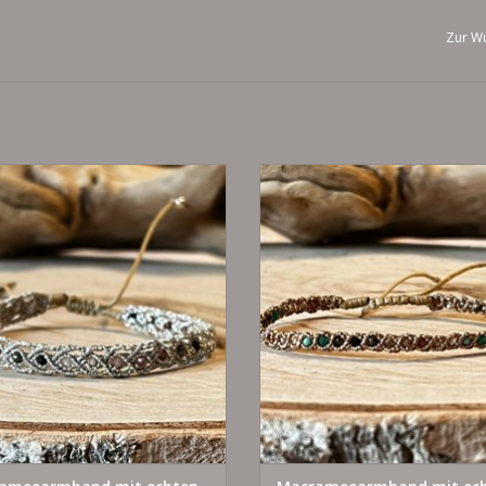
Zur Wu
individuell verstellbar
individuell verstellbar
mit echten Tourmalinen
mit echten Tourmalinen
925 Silber - vergoldet
925 Silber - vergoldet
UM WARENKORB HINZUFÜGEN
ZUM WARENKORB HINZUFÜG