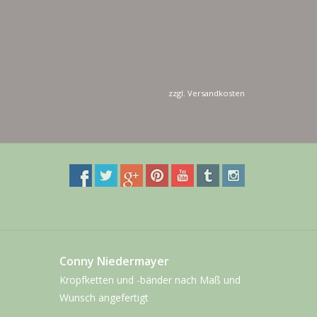
zzgl.
Versandkosten
Conny Niedermayer
Kropfketten und -bänder nach Maß und
Wunsch angefertigt