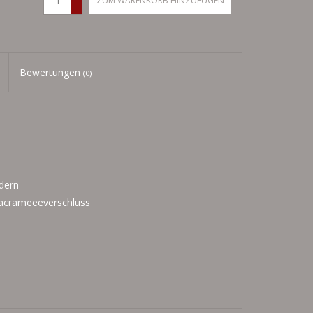
ZUM WARENKORB HINZUFÜGEN
-
Bewertungen
(0)
dern
 Macrameeeverschluss