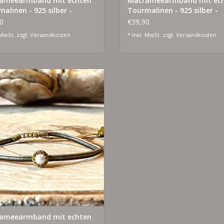
ameearmband mit echten
Macrameearmband mit ec
alinen - 925 silber -
Tourmalinen - 925 silber -
ldet
vergoldet
0
€39,90
 MwSt. zzgl.
Versandkosten
* Inkl. MwSt. zzgl.
Versandkosten
individuell verstellbar
mit echten Tourmalinen
925 Silber - vergoldet
UM WARENKORB HINZUFÜGEN
ameearmband mit echten