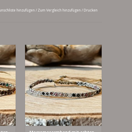
nschliste hinzufügen
/
Zum Vergleich hinzufügen
/
Drucken
individuell verstellbar
mit echten Tourmalinen
925 Silber - vergoldet
EN
ZUM WARENKORB HINZUFÜGEN