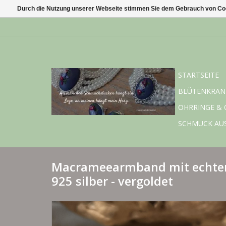
Durch die Nutzung unserer Webseite stimmen Sie dem Gebrauch von Coo
STARTSEITE
BLÜTENKRAN
OHRRINGE & 
SCHMUCK AU
Macrameearmband mit echten
925 silber - vergoldet