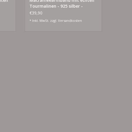
hten
Macrameearmband mit echten
Tourmalinen - 925 silber -
vergoldet
€39,90
* Inkl. MwSt. zzgl.
Versandkosten