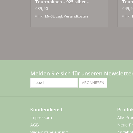
Tourmalinen - 925 silber -
Tourm
vergoldet
vergo
€39,90
€49,9
* Inkl. MwSt. zzgl.
Versandkosten
* Inkl.
Melden Sie sich für unseren Newsletter
ABONNIEREN
Kundendienst
Produ
Impressum
Alle Pro
AGB
Neue Pr
Widerrufsbelehrung
Angebo