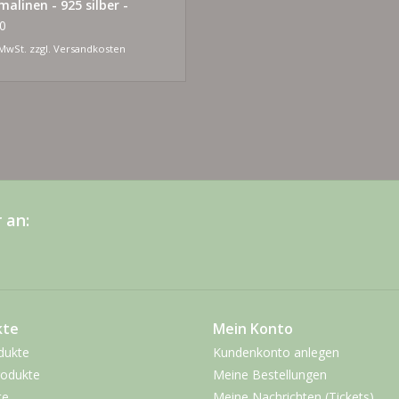
alinen - 925 silber -
ldet
0
 MwSt. zzgl.
Versandkosten
 an:
kte
Mein Konto
dukte
Kundenkonto anlegen
odukte
Meine Bestellungen
te
Meine Nachrichten (Tickets)