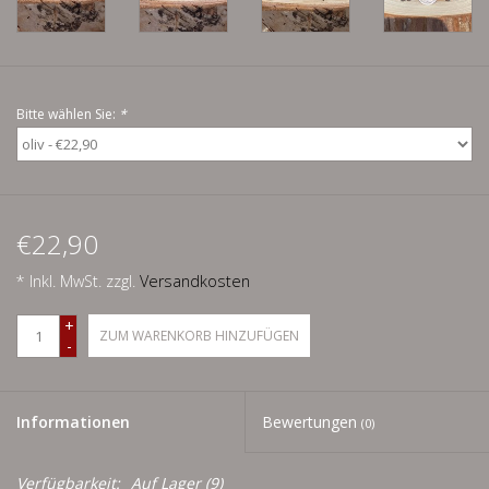
Men
Schnäppchenecke
Bitte wählen Sie:
*
Ledertasche Herzform
Kropfkette *designed by me*
€22,90
* Inkl. MwSt. zzgl.
Versandkosten
+
ZUM WARENKORB HINZUFÜGEN
-
Informationen
Bewertungen
(0)
Verfügbarkeit:
Auf Lager
(9)