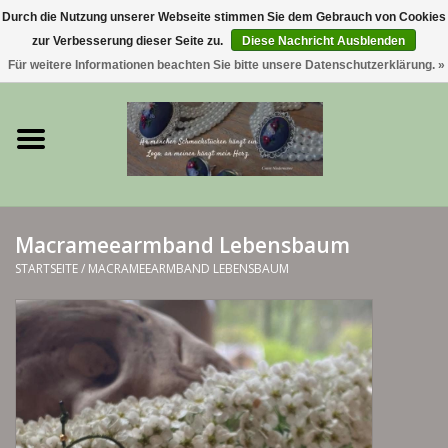
Durch die Nutzung unserer Webseite stimmen Sie dem Gebrauch von Cookies
zur Verbesserung dieser Seite zu.
Diese Nachricht Ausblenden
0 Artikel - €0,00
Für weitere Informationen beachten Sie bitte unsere Datenschutzerklärung. »
Startseite
Trachtenschmuck & Ketten
exklusive Kropfketten
Macrameearmband Lebensbaum
925 Silberschmuck
STARTSEITE
/
MACRAMEEARMBAND LEBENSBAUM
BERGliebe-Kollektion
Blütenkranzkollektion
I ❤️ bayerischer Wald Armband