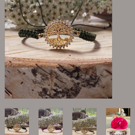
Lieblingsmensch Kollektion
Ohrringe & Ohrstecker
Armbänder
Tücher
individuell gravierbarer
Schmuck
Accessoires
Schmuck aus goldenem Gras