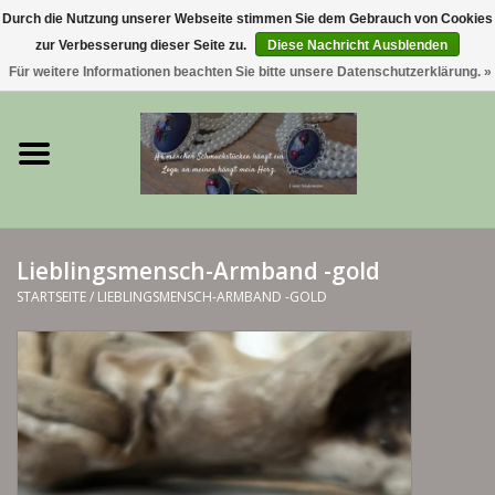
Durch die Nutzung unserer Webseite stimmen Sie dem Gebrauch von Cookies
zur Verbesserung dieser Seite zu.
Diese Nachricht Ausblenden
0 Artikel - €0,00
Für weitere Informationen beachten Sie bitte unsere Datenschutzerklärung. »
Startseite
Trachtenschmuck & Ketten
exklusive Kropfketten
Lieblingsmensch-Armband -gold
925 Silberschmuck
STARTSEITE
/
LIEBLINGSMENSCH-ARMBAND -GOLD
BERGliebe-Kollektion
Blütenkranzkollektion
I ❤️ bayerischer Wald Armband