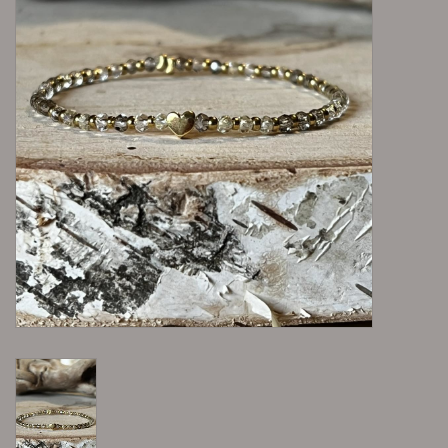
Lieblingsmensch Kollektion
Ohrringe & Ohrstecker
Armbänder
Tücher
individuell gravierbarer
Schmuck
Accessoires
Men