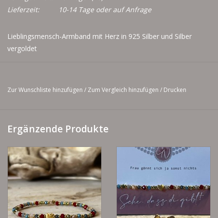
Lieferzeit:
10-14 Tage oder auf Anfrage
Lieblingsmensch-Armband mit Herz in 925 Silber und Silber
vergoldet
Bitte Maß mitangeben. Wenn kein Maß mitangeben, ist
das Armband 17 cm lang.
Zur Wunschliste hinzufügen
/
Zum Vergleich hinzufügen
/
Drucken
Ergänzende Produkte