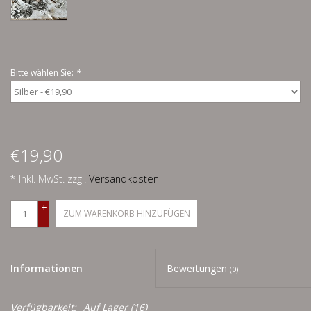
Schnäppchenecke
Ledertasche Herzform
Bitte wählen Sie:
*
Kropfkette *designed by me*
€19,90
* Inkl. MwSt. zzgl.
Versandkosten
+
ZUM WARENKORB HINZUFÜGEN
-
Informationen
Bewertungen
(0)
Verfügbarkeit:
Auf Lager
(16)