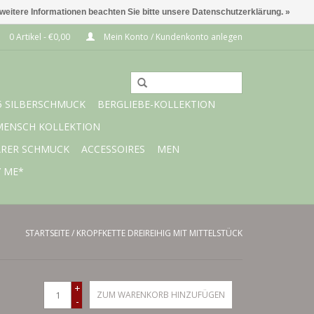
 weitere Informationen beachten Sie bitte unsere Datenschutzerklärung. »
0 Artikel - €0,00
Mein Konto / Kundenkonto anlegen
5 SILBERSCHMUCK
BERGLIEBE-KOLLEKTION
MENSCH KOLLEKTION
ARER SCHMUCK
ACCESSOIRES
MEN
Y ME*
STARTSEITE
/
KROPFKETTE DREIREIHIG MIT MITTELSTÜCK
+
ZUM WARENKORB HINZUFÜGEN
-