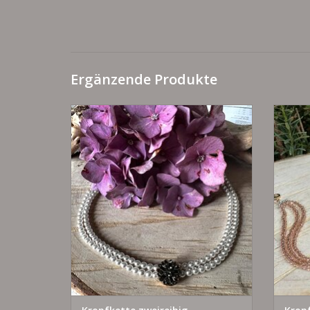
Ergänzende Produkte
Kropfkette zweireihig
nach Maß und Wunsch
Z
ZUM WARENKORB HINZUFÜGEN