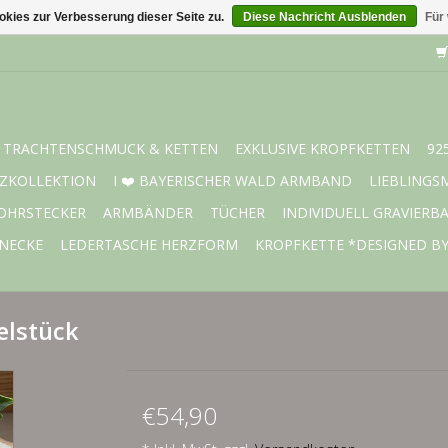
kies zur Verbesserung dieser Seite zu.
Diese Nachricht Ausblenden
Für
TRACHTENSCHMUCK & KETTEN
EXKLUSIVE KROPFKETTEN
92
ZKOLLEKTION
I ❤️ BAYERISCHER WALD ARMBAND
LIEBLINGS
OHRSTECKER
ARMBÄNDER
TÜCHER
INDIVIDUELL GRAVIERB
NECKE
LEDERTASCHE HERZFORM
KROPFKETTE *DESIGNED B
elstück
€54,90