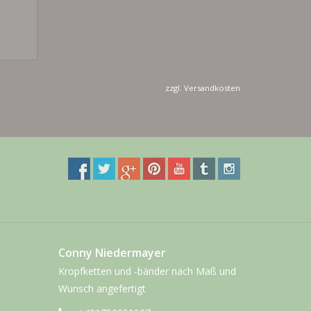
zzgl.
Versandkosten
Conny Niedermayer
Kropfketten und -bänder nach Maß und
Wunsch angefertigt