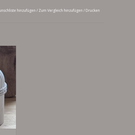
nschliste hinzufügen
/
Zum Vergleich hinzufügen
/
Drucken
EN