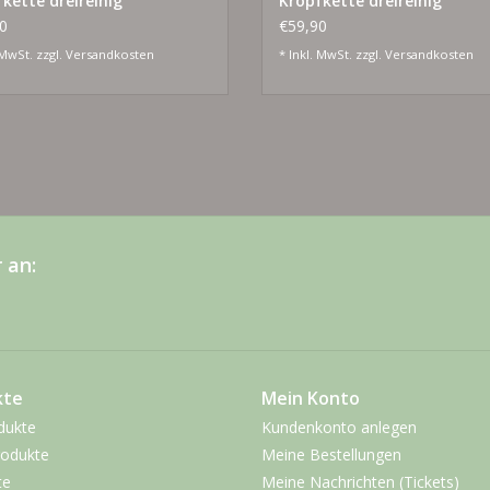
kette dreireihig
Kropfkette dreireihig
0
€59,90
 MwSt. zzgl.
Versandkosten
* Inkl. MwSt. zzgl.
Versandkosten
 an:
kte
Mein Konto
dukte
Kundenkonto anlegen
odukte
Meine Bestellungen
te
Meine Nachrichten (Tickets)