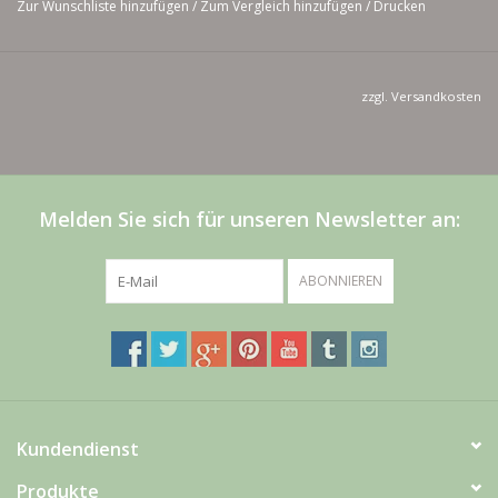
Zur Wunschliste hinzufügen
/
Zum Vergleich hinzufügen
/
Drucken
Halsumfang enganliegend mitangeben, damit es auch perfekt
passt
Die Kette kann in jeder Farbe nach eigenen Wünschen
zzgl.
Versandkosten
hergestellt werden
Falls kein Maß mitangegeben wird beträgt das Normmaß 34
cm
Melden Sie sich für unseren Newsletter an:
ABONNIEREN
Kundendienst
Produkte