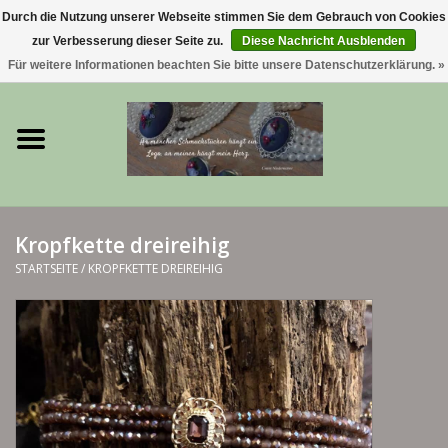
Durch die Nutzung unserer Webseite stimmen Sie dem Gebrauch von Cookies
zur Verbesserung dieser Seite zu.
Diese Nachricht Ausblenden
0 Artikel - €0,00
Für weitere Informationen beachten Sie bitte unsere Datenschutzerklärung. »
Startseite
Trachtenschmuck & Ketten
exklusive Kropfketten
Kropfkette dreireihig
925 Silberschmuck
STARTSEITE
/
KROPFKETTE DREIREIHIG
BERGliebe-Kollektion
Blütenkranzkollektion
I ❤️ bayerischer Wald Armband