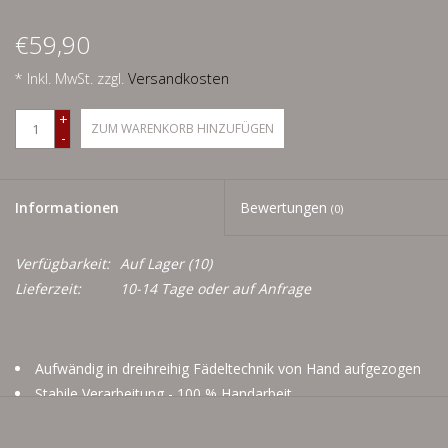
Men
€59,90
Schnäppchenecke
* Inkl. MwSt. zzgl.
Versandkosten
+
Ledertasche Herzform
ZUM WARENKORB HINZUFÜGEN
-
Kropfkette *designed by me*
Informationen
Bewertungen
(0)
Verfügbarkeit:
Auf Lager
(10)
Lieferzeit:
10-14 Tage oder auf Anfrage
Aufwändig in dreihreihig Fädeltechnik von Hand aufgezogen
Stabile Verarbeitung - 100 % Handarbeit
Individualisierungsoptionen: Ich fertige nach Maß und
Wunsch, also bei Bestellung einfach den