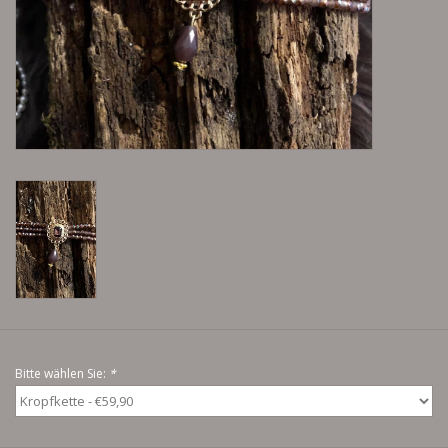
Lieblingsmensch Kollektion
Ohrringe & Ohrstecker
Armbänder
Tücher
individuell gravierbarer
Schmuck
Accessoires
Bitte wählen Sie:
*
Schmuck aus goldenem Gras