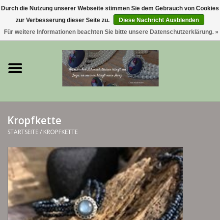
Durch die Nutzung unserer Webseite stimmen Sie dem Gebrauch von Cookies
zur Verbesserung dieser Seite zu.
Diese Nachricht Ausblenden
0 Artikel - €0,00
Für weitere Informationen beachten Sie bitte unsere Datenschutzerklärung. »
Startseite
Trachtenschmuck & Ketten
exklusive Kropfketten
Kropfkette
925 Silberschmuck
STARTSEITE
/
KROPFKETTE
BERGliebe-Kollektion
Blütenkranzkollektion
I ❤️ bayerischer Wald Armband