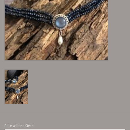
Lieblingsmensch Kollektion
Ohrringe & Ohrstecker
Armbänder
Tücher
individuell gravierbarer
Schmuck
Accessoires
Schmuck aus goldenem Gras
Bitte wählen Sie:
*