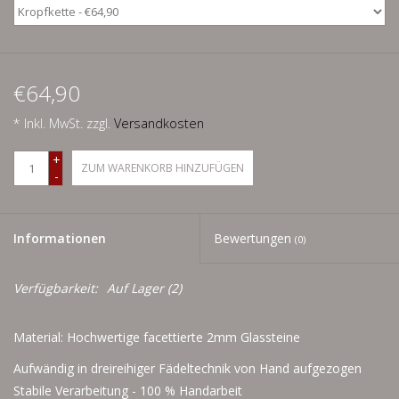
Men
Schnäppchenecke
€64,90
Ledertasche Herzform
* Inkl. MwSt. zzgl.
Versandkosten
Kropfkette *designed by me*
+
ZUM WARENKORB HINZUFÜGEN
-
Informationen
Bewertungen
(0)
Verfügbarkeit:
Auf Lager
(2)
Material: Hochwertige facettierte 2mm Glassteine
Aufwändig in dreireihiger Fädeltechnik von Hand aufgezogen
Stabile Verarbeitung - 100 % Handarbeit