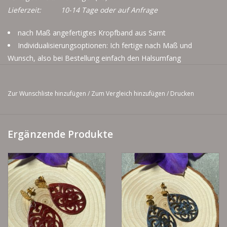
Lieferzeit:
10-14 Tage oder auf Anfrage
nach Maß angefertigtes Kropfband aus Samt
Individualisierungsoptionen: Ich fertige nach Maß und
Wunsch, also bei Bestellung einfach den Halsumfang
enganliegend mitangeben, damit es auch perfekt passt
Falls kein Maß mitangegeben wird beträgt das Normmaß 34
Zur Wunschliste hinzufügen
/
Zum Vergleich hinzufügen
/
Drucken
cm
mit Verlängerungskette, somit hat man auch immer etwas
Spielraum
Ergänzende Produkte
Ohrringe aus Resin mit Stecker aus Edelstahl
Macreameearmbänder mit individuell verstellbar durch
Macrameeverschluss