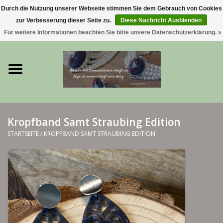
Durch die Nutzung unserer Webseite stimmen Sie dem Gebrauch von Cookies
zur Verbesserung dieser Seite zu.
Diese Nachricht Ausblenden
0 Artikel - €0,00
Für weitere Informationen beachten Sie bitte unsere Datenschutzerklärung. »
Startseite
Trachtenschmuck & Ketten
exklusive Kropfketten
Kropfband Samt Straubing Edition
925 Silberschmuck
STARTSEITE
/
KROPFBAND SAMT STRAUBING EDITION
BERGliebe-Kollektion
Blütenkranzkollektion
I ❤️ bayerischer Wald Armband