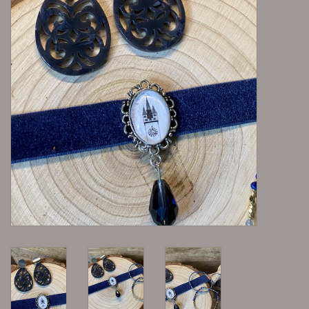
Lieblingsmensch Kollektion
Ohrringe & Ohrstecker
Armbänder
Tücher
individuell gravierbarer
Schmuck
Accessoires
Schmuck aus goldenem Gras