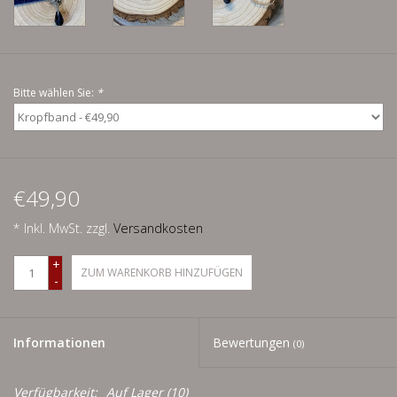
Men
Schnäppchenecke
Bitte wählen Sie:
*
Ledertasche Herzform
Kropfkette *designed by me*
€49,90
* Inkl. MwSt. zzgl.
Versandkosten
+
ZUM WARENKORB HINZUFÜGEN
-
Informationen
Bewertungen
(0)
Verfügbarkeit:
Auf Lager
(10)