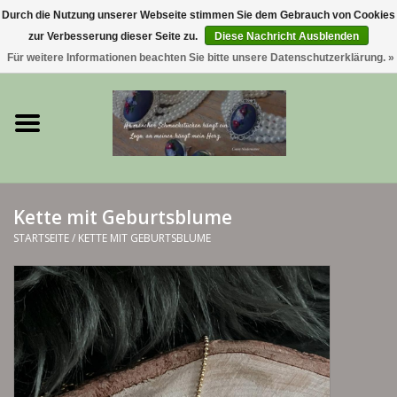
Durch die Nutzung unserer Webseite stimmen Sie dem Gebrauch von Cookies
zur Verbesserung dieser Seite zu.
Diese Nachricht Ausblenden
0 Artikel - €0,00
Für weitere Informationen beachten Sie bitte unsere Datenschutzerklärung. »
Startseite
Trachtenschmuck & Ketten
exklusive Kropfketten
Kette mit Geburtsblume
925 Silberschmuck
STARTSEITE
/
KETTE MIT GEBURTSBLUME
BERGliebe-Kollektion
Blütenkranzkollektion
I ❤️ bayerischer Wald Armband