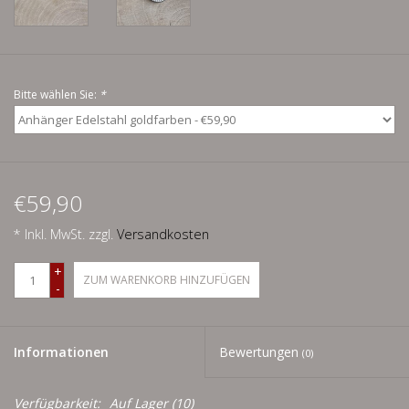
Men
Schnäppchenecke
Bitte wählen Sie:
*
Ledertasche Herzform
Kropfkette *designed by me*
€59,90
* Inkl. MwSt. zzgl.
Versandkosten
+
ZUM WARENKORB HINZUFÜGEN
-
Informationen
Bewertungen
(0)
Verfügbarkeit:
Auf Lager
(10)