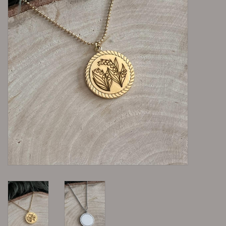
Lieblingsmensch Kollektion
Ohrringe & Ohrstecker
Armbänder
Tücher
individuell gravierbarer
Schmuck
Accessoires
Schmuck aus goldenem Gras