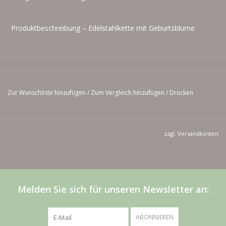
Produktbeschreibung – Edelstahlkette mit Geburtsblume
Diese fein gearbeitete Edelstahlkette mit filigranem
Zur Wunschliste hinzufügen
/
Zum Vergleich hinzufügen
/
Drucken
Geburtsblumen-Motiv vereint zeitlose Ästhetik mit
symbolischer Aussagekraft. Der runde Anhänger ist mit
einer dezenten floralen Gravur versehen, die für
zzgl.
Versandkosten
Individualität, Persönlichkeit und emotionale
Verbundenheit steht. Die umlaufende, strukturierte
Randgestaltung verleiht dem Schmuckstück zusätzliche
Tiefe und unterstreicht den hochwertigen Charakter.
Melden Sie sich für unseren Newsletter an:
ABONNIEREN