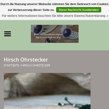
Durch die Nutzung unserer Webseite stimmen Sie dem Gebrauch von Cookies
zur Verbesserung dieser Seite zu.
Diese Nachricht Ausblenden
0 Artikel - €0,00
Für weitere Informationen beachten Sie bitte unsere Datenschutzerklärung. »
Startseite
Trachtenschmuck & Ketten
exklusive Kropfketten
Hirsch Ohrstecker
925 Silberschmuck
STARTSEITE
/
HIRSCH OHRSTECKER
BERGliebe-Kollektion
Blütenkranzkollektion
I ❤️ bayerischer Wald Armband