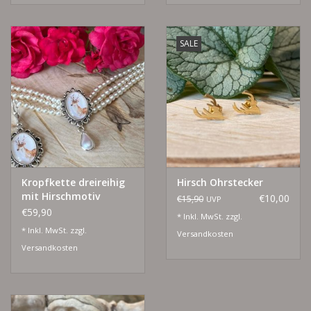
SALE
Kropfkette dreireihig
Hirsch Ohrstecker
mit Hirschmotiv
€10,00
€15,90
UVP
€59,90
* Inkl. MwSt. zzgl.
* Inkl. MwSt. zzgl.
Versandkosten
Versandkosten