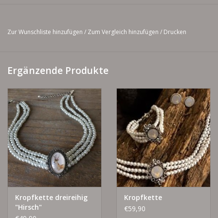
Zur Wunschliste hinzufügen
/
Zum Vergleich hinzufügen
/
Drucken
Ergänzende Produkte
Kropfkette dreireihig
Kropfkette
"Hirsch"
€59,90