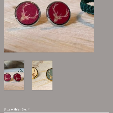
Lieblingsmensch Kollektion
Ohrringe & Ohrstecker
Armbänder
Tücher
individuell gravierbarer
Schmuck
Accessoires
Men
Bitte wählen Sie:
*