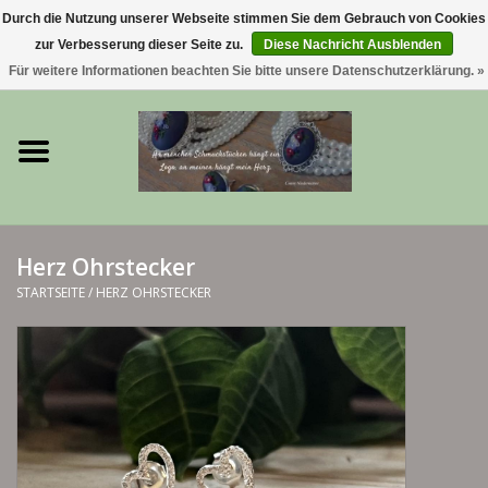
Durch die Nutzung unserer Webseite stimmen Sie dem Gebrauch von Cookies
zur Verbesserung dieser Seite zu.
Diese Nachricht Ausblenden
0 Artikel - €0,00
Für weitere Informationen beachten Sie bitte unsere Datenschutzerklärung. »
Startseite
Trachtenschmuck & Ketten
exklusive Kropfketten
Herz Ohrstecker
925 Silberschmuck
STARTSEITE
/
HERZ OHRSTECKER
BERGliebe-Kollektion
Blütenkranzkollektion
I ❤️ bayerischer Wald Armband