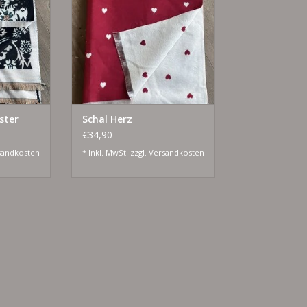
r Herbst &
Selbstverwöhnen
ZUM WARENKORB HINZUFÜGEN
NZUFÜGEN
ster
Schal Herz
€34,90
sandkosten
* Inkl. MwSt. zzgl.
Versandkosten