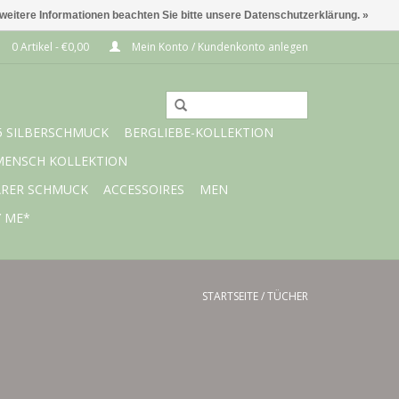
 weitere Informationen beachten Sie bitte unsere Datenschutzerklärung. »
0 Artikel - €0,00
Mein Konto / Kundenkonto anlegen
5 SILBERSCHMUCK
BERGLIEBE-KOLLEKTION
MENSCH KOLLEKTION
ARER SCHMUCK
ACCESSOIRES
MEN
Y ME*
STARTSEITE
/
TÜCHER