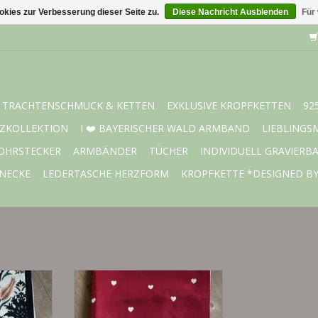
kies zur Verbesserung dieser Seite zu.
Diese Nachricht Ausblenden
Für
TRACHTENSCHMUCK & KETTEN
EXKLUSIVE KROPFKETTEN
92
ZKOLLEKTION
I ❤️ BAYERISCHER WALD ARMBAND
LIEBLINGS
OHRSTECKER
ARMBÄNDER
TÜCHER
INDIVIDUELL GRAVIERB
NECKE
LEDERTASCHE HERZFORM
KROPFKETTE *DESIGNED B
schal mit
Ein Accessoire, das Stil, Komfort
 x 185 cm,
und Qualität vereint - ideal zu
agbar, mit
Verschenken oder