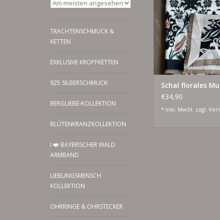
Fransen. Perfekt fü
Winter.
ZUM WARENKORB HI
TRACHTENSCHMUCK &
KETTEN
EXKLUSIVE KROPFKETTEN
925 SILBERSCHMUCK
Schal florales Mu
€34,90
BERGLIEBE-KOLLEKTION
* Inkl. MwSt. zzgl.
Ver
BLÜTENKRANZKOLLEKTION
I ❤️ BAYERISCHER WALD
ARMBAND
LIEBLINGSMENSCH
KOLLEKTION
OHRRINGE & OHRSTECKER