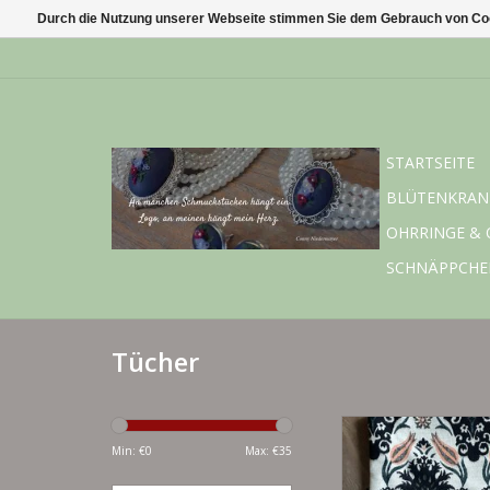
Durch die Nutzung unserer Webseite stimmen Sie dem Gebrauch von Coo
STARTSEITE
BLÜTENKRAN
OHRRINGE & 
SCHNÄPPCHE
Tücher
Eleganter Jacquard
floralem Muster - 65
Min: €
0
Max: €
35
weich, beidseitig tr