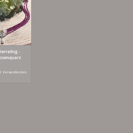
RB HINZUFÜGEN
ierreihig -
Rosenquarz
l.
Versandkosten