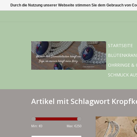
Durch die Nutzung unserer Webseite stimmen Sie dem Gebrauch von Coo
STARTSEITE
BLÜTENKRAN
OHRRINGE & 
SCHMUCK AU
Artikel mit Schlagwort Kropfk
Edle weiße Glaswa
Facettperlenhalsk
Min: €
0
Max: €
250
filigranem Silberorna