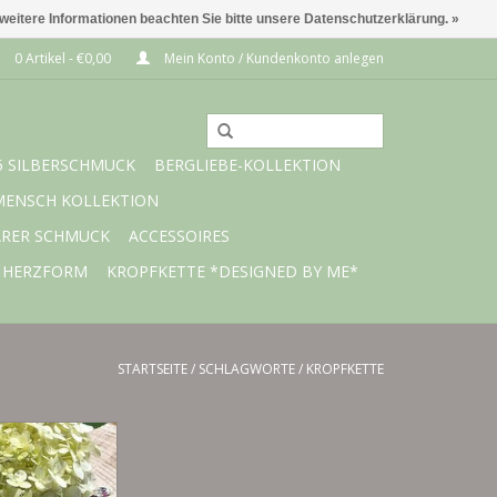
 weitere Informationen beachten Sie bitte unsere Datenschutzerklärung. »
0 Artikel - €0,00
Mein Konto / Kundenkonto anlegen
5 SILBERSCHMUCK
BERGLIEBE-KOLLEKTION
MENSCH KOLLEKTION
ARER SCHMUCK
ACCESSOIRES
 HERZFORM
KROPFKETTE *DESIGNED BY ME*
STARTSEITE
/
SCHLAGWORTE
/
KROPFKETTE
pfkette nach Maß
Wunsch
hten Rosenquarz