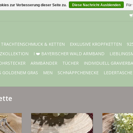
kies zur Verbesserung dieser Seite zu.
Diese Nachricht Ausblenden
Für
TRACHTENSCHMUCK & KETTEN
EXKLUSIVE KROPFKETTEN
92
ZKOLLEKTION
I ❤️ BAYERISCHER WALD ARMBAND
LIEBLINGS
OHRSTECKER
ARMBÄNDER
TÜCHER
INDIVIDUELL GRAVIERB
S GOLDENEM GRAS
MEN
SCHNÄPPCHENECKE
LEDERTASCHE
ette
chs- und
vierreihige Kropfkette nach Maß
vierreihige Kro
ette mit
und Wunsch
und 
ment in 925
Perlen aus echten Granat
Perlen aus ec