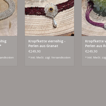
dgefertigter
ZUM WARENKORB HINZUFÜGEN
ZUM WARENKO
Eleganz und
se.
NZUFÜGEN
ihig
Kropfkette vierreihig -
Kropfkette v
*
Perlen aus Granat
Perlen aus 
€249,90
€249,90
sandkosten
* Inkl. MwSt. zzgl.
Versandkosten
* Inkl. MwSt. zzg