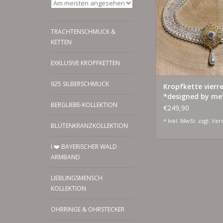
Silber vergoldet - han
Schmuck für stilvolle 
zeitlose Klas
TRACHTENSCHMUCK &
ZUM WARENKORB HI
KETTEN
EXKLUSIVE KROPFKETTEN
925 SILBERSCHMUCK
Kropfkette vierre
*designed by me
BERGLIEBE-KOLLEKTION
€249,90
* Inkl. MwSt. zzgl.
Ver
BLÜTENKRANZKOLLEKTION
I ❤️ BAYERISCHER WALD
ARMBAND
LIEBLINGSMENSCH
KOLLEKTION
OHRRINGE & OHRSTECKER