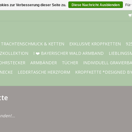
kies zur Verbesserung dieser Seite zu.
Diese Nachricht Ausblenden
Für
TRACHTENSCHMUCK & KETTEN
EXKLUSIVE KROPFKETTEN
92
ZKOLLEKTION
I ❤️ BAYERISCHER WALD ARMBAND
LIEBLINGS
OHRSTECKER
ARMBÄNDER
TÜCHER
INDIVIDUELL GRAVIERB
NECKE
LEDERTASCHE HERZFORM
KROPFKETTE *DESIGNED B
tte
nden!...