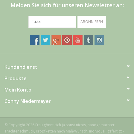
Men
Melden Sie sich für unseren Newsletter an:
Schnäppchenecke
ABONNIEREN
Ledertasche Herzform
Kropfkette *designed by me*
Kundendienst
Produkte
Mein Konto
Conny Niedermayer
© Copyright 2026 Frau gönnt sich ja sonst nichts, handgemachter
Trachtenschmuck, Kropfketten nach Maß/Wunsch, individuell gefertigt -