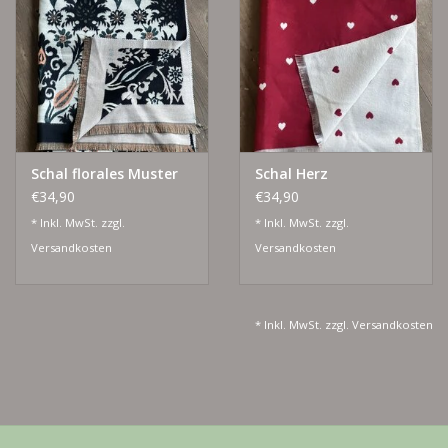
Lieblingsmensch Kollektion
Ohrringe & Ohrstecker
Armbänder
Schal florales Muster
Schal Herz
€34,90
€34,90
Tücher
* Inkl. MwSt. zzgl.
* Inkl. MwSt. zzgl.
Versandkosten
Versandkosten
individuell gravierbarer
Schmuck
* Inkl. MwSt. zzgl.
Versandkosten
Accessoires
Schmuck aus goldenem Gras