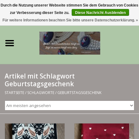
Durch die Nutzung unserer Webseite stimmen Sie dem Gebrauch von Cookies
zur Verbesserung dieser Seite zu.
Diese Nachricht Ausblenden
0 Artikel - €0,00
Für weitere Informationen beachten Sie bitte unsere Datenschutzerklärung. »
Startseite
Trachtenschmuck & Ketten
exklusive Kropfketten
Artikel mit Schlagwort
Geburtstagsgeschenk
925 Silberschmuck
STARTSEITE
/
SCHLAGWORTE
/
GEBURTSTAGSGESCHENK
BERGliebe-Kollektion
Blütenkranzkollektion
I ❤️ bayerischer Wald Armband