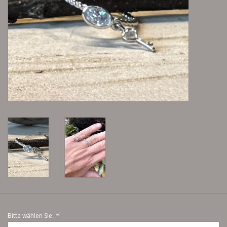
Lieblingsmensch Kollektion
Ohrringe & Ohrstecker
Armbänder
Tücher
individuell gravierbarer
Schmuck
Accessoires
Schmuck aus goldenem Gras
Bitte wählen Sie:
*