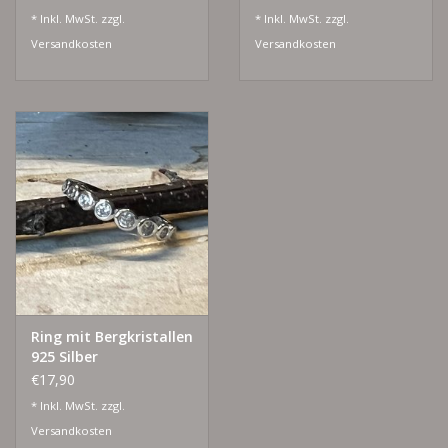
* Inkl. MwSt. zzgl.
* Inkl. MwSt. zzgl.
Versandkosten
Versandkosten
Ring mit Bergkristallen
925 Silber
€17,90
* Inkl. MwSt. zzgl.
Versandkosten