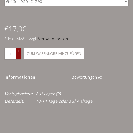
Men
Schnäppchenecke
€17,90
Ledertasche Herzform
* Inkl. MwSt. zzgl.
Versandkosten
+
Kropfkette *designed by me*
ZUM WARENKORB HINZUFÜGEN
-
Informationen
Bewertungen
(0)
Verfügbarkeit:
Auf Lager
(9)
Lieferzeit:
10-14 Tage oder auf Anfrage