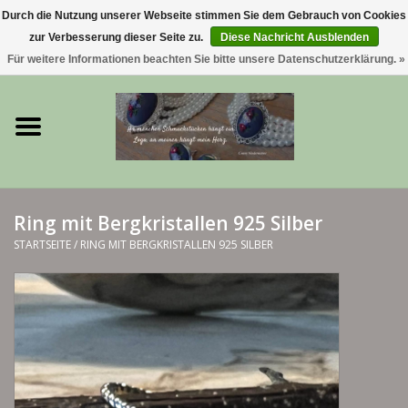
Durch die Nutzung unserer Webseite stimmen Sie dem Gebrauch von Cookies
zur Verbesserung dieser Seite zu.
Diese Nachricht Ausblenden
0 Artikel - €0,00
Für weitere Informationen beachten Sie bitte unsere Datenschutzerklärung. »
Startseite
Trachtenschmuck & Ketten
exklusive Kropfketten
Ring mit Bergkristallen 925 Silber
925 Silberschmuck
STARTSEITE
/
RING MIT BERGKRISTALLEN 925 SILBER
BERGliebe-Kollektion
Blütenkranzkollektion
I ❤️ bayerischer Wald Armband