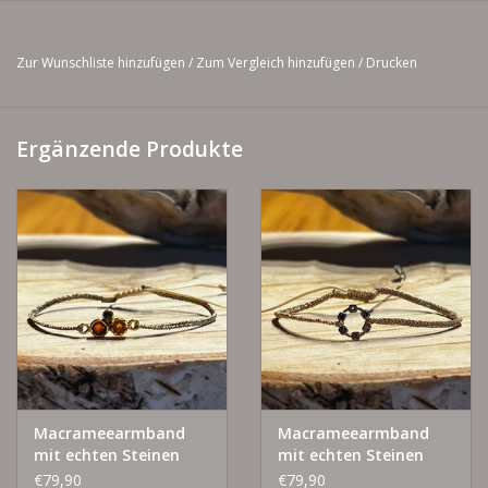
Zur Wunschliste hinzufügen
/
Zum Vergleich hinzufügen
/
Drucken
Ergänzende Produkte
Macrameearmband
Macrameearmband
mit echten Steinen
mit echten Steinen
€79,90
€79,90