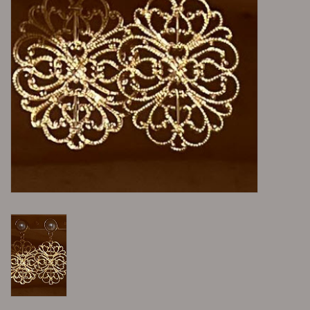
Lieblingsmensch Kollektion
Ohrringe & Ohrstecker
Armbänder
Tücher
individuell gravierbarer
Schmuck
Accessoires
Men