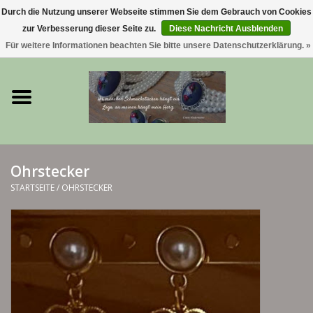
Durch die Nutzung unserer Webseite stimmen Sie dem Gebrauch von Cookies
zur Verbesserung dieser Seite zu.
Diese Nachricht Ausblenden
0 Artikel - €0,00
Für weitere Informationen beachten Sie bitte unsere Datenschutzerklärung. »
Startseite
Trachtenschmuck & Ketten
exklusive Kropfketten
Ohrstecker
925 Silberschmuck
STARTSEITE
/
OHRSTECKER
BERGliebe-Kollektion
Blütenkranzkollektion
I ❤️ bayerischer Wald Armband