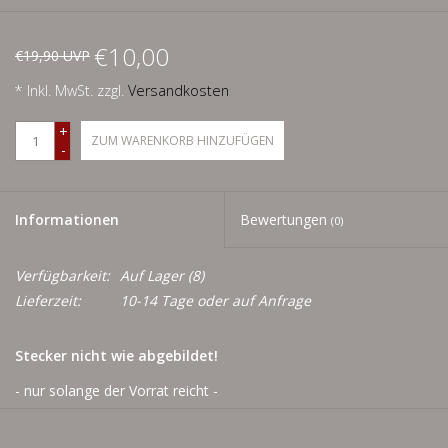
Schnäppchenecke
€10,00
€19,90 UVP
Ledertasche Herzform
* Inkl. MwSt. zzgl.
Versandkosten
Kropfkette *designed by me*
+
ZUM WARENKORB HINZUFÜGEN
-
Informationen
Bewertungen
(0)
Verfügbarkeit:
Auf Lager
(8)
Lieferzeit:
10-14 Tage oder auf Anfrage
Stecker nicht wie abgebildet!
- nur solange der Vorrat reicht -