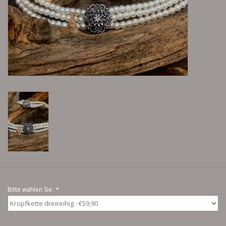
Lieblingsmensch Kollektion
Ohrringe & Ohrstecker
Armbänder
Tücher
individuell gravierbarer
Schmuck
Accessoires
Bitte wählen Sie:
*
Schmuck aus goldenem Gras