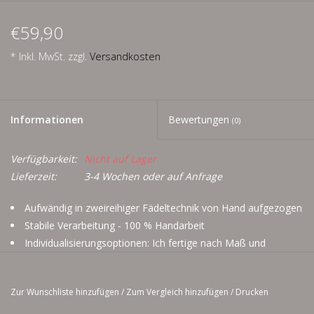
Men
€59,90
Schnäppchenecke
* Inkl. MwSt. zzgl.
Versandkosten
Ledertasche Herzform
Informationen
Bewertungen
(0)
Kropfkette *designed by me*
Verfügbarkeit:
Nicht auf Lager
Lieferzeit:
3-4 Wochen oder auf Anfrage
Aufwändig in zweireihiger Fädeltechnik von Hand aufgezogen
Stabile Verarbeitung - 100 % Handarbeit
Individualisierungsoptionen: Ich fertige nach Maß und
Wunsch, also bei Bestellung einfach den Halsumfang
enganliegend mitangeben, damit es auch perfekt passt
Zur Wunschliste hinzufügen
/
Zum Vergleich hinzufügen
/
Drucken
Falls kein Maß mitangegeben wird beträgt das Normmaß 34
cm