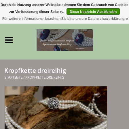
Durch die Nutzung unserer Webseite stimmen Sie dem Gebrauch von Cookies
zur Verbesserung dieser Seite zu.
Diese Nachricht Ausblenden
0 Artikel - €0,00
Für weitere Informationen beachten Sie bitte unsere Datenschutzerklärung. »
Startseite
Trachtenschmuck & Ketten
exklusive Kropfketten
Kropfkette dreireihig
925 Silberschmuck
STARTSEITE
/
KROPFKETTE DREIREIHIG
BERGliebe-Kollektion
Blütenkranzkollektion
I ❤️ bayerischer Wald Armband