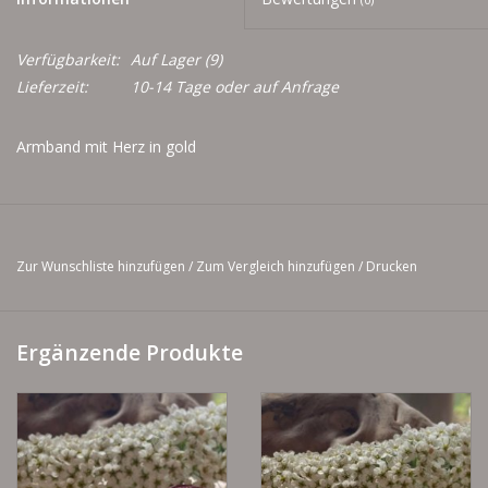
Men
Verfügbarkeit:
Auf Lager
(9)
Schnäppchenecke
Lieferzeit:
10-14 Tage oder auf Anfrage
Ledertasche Herzform
Armband mit Herz in gold
Kropfkette *designed by me*
Zur Wunschliste hinzufügen
/
Zum Vergleich hinzufügen
/
Drucken
Ergänzende Produkte