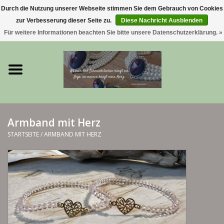
Durch die Nutzung unserer Webseite stimmen Sie dem Gebrauch von Cookies
zur Verbesserung dieser Seite zu.
Diese Nachricht Ausblenden
0 Artikel - €0,00
Für weitere Informationen beachten Sie bitte unsere Datenschutzerklärung. »
Startseite
Trachtenschmuck & Ketten
exklusive Kropfketten
Armband mit Herz
925 Silberschmuck
STARTSEITE
/
ARMBAND MIT HERZ
BERGliebe-Kollektion
Blütenkranzkollektion
I ❤️ bayerischer Wald Armband