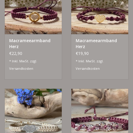
Macrameearmband
Macrameearmband
Herz
Herz
€22,90
€19,90
* Inkl. MwSt. zzgl.
* Inkl. MwSt. zzgl.
Versandkosten
Versandkosten