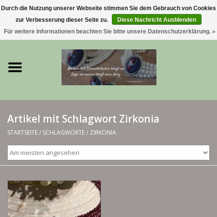
Durch die Nutzung unserer Webseite stimmen Sie dem Gebrauch von Cookies
zur Verbesserung dieser Seite zu.
Diese Nachricht Ausblenden
0 Artikel - €0,00
Für weitere Informationen beachten Sie bitte unsere Datenschutzerklärung. »
Startseite
Trachtenschmuck & Ketten
exklusive Kropfketten
Artikel mit Schlagwort Zirkonia
925 Silberschmuck
STARTSEITE
/
SCHLAGWORTE
/
ZIRKONIA
BERGliebe-Kollektion
Blütenkranzkollektion
I ❤️ bayerischer Wald Armband