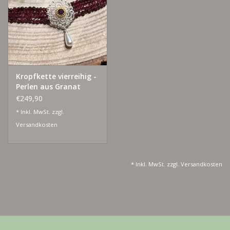
Lieblingsmensch Kollektion
Ohrringe & Ohrstecker
Kropfkette vierreihig -
Armbänder
Perlen aus Granat
€249,90
Tücher
* Inkl. MwSt. zzgl.
Versandkosten
individuell gravierbarer
Schmuck
* Inkl. MwSt. zzgl.
Versandkosten
Accessoires
Schmuck aus goldenem Gras