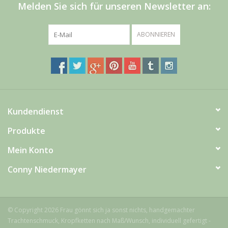
Melden Sie sich für unseren Newsletter an:
Men
Schnäppchenecke
ABONNIEREN
Ledertasche Herzform
Kropfkette *designed by me*
Kundendienst
Produkte
Mein Konto
Conny Niedermayer
© Copyright 2026 Frau gönnt sich ja sonst nichts, handgemachter
Trachtenschmuck, Kropfketten nach Maß/Wunsch, individuell gefertigt -