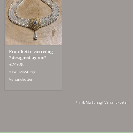
Lieblingsmensch Kollektion
Ohrringe & Ohrstecker
Armbänder
Kropfkette vierreihig
*designed by me*
Tücher
€249,90
* Inkl. MwSt. zzgl.
individuell gravierbarer
Versandkosten
Schmuck
Accessoires
* Inkl. MwSt. zzgl.
Versandkosten
Schmuck aus goldenem Gras