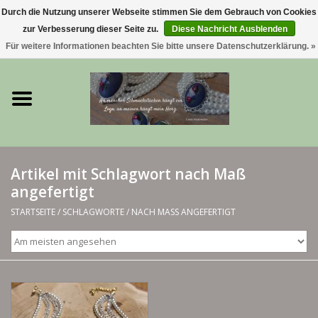
Durch die Nutzung unserer Webseite stimmen Sie dem Gebrauch von Cookies
zur Verbesserung dieser Seite zu.
Diese Nachricht Ausblenden
0 Artikel - €0,00
Für weitere Informationen beachten Sie bitte unsere Datenschutzerklärung. »
Startseite
Trachtenschmuck & Ketten
exklusive Kropfketten
Artikel mit Schlagwort nach Maß
angefertigt
925 Silberschmuck
STARTSEITE
/
SCHLAGWORTE
/
NACH MASS ANGEFERTIGT
BERGliebe-Kollektion
Blütenkranzkollektion
I ❤️ bayerischer Wald Armband