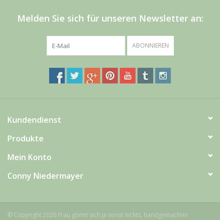
Men
Melden Sie sich für unseren Newsletter an:
Schnäppchenecke
ABONNIEREN
Ledertasche Herzform
Kropfkette *designed by me*
Kundendienst
Produkte
Mein Konto
Conny Niedermayer
© Copyright 2026 Frau gönnt sich ja sonst nichts, handgemachter