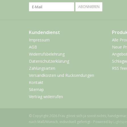
ABONNIEREN
Kundendienst
Produ
Impressum
Alle Pro
AGB
Neue Pr
Widerrufsbelehrung
Angebo
Datenschutzerklärung
Schlagw
Zahlungsarten
RSS fee
Versandkosten und Rücksendungen
Kontakt
Sitemap
Vertrag widerrufen
© Copyright 2026 Frau gönnt sich ja sonst nichts, handgema
nach Maß/Wunsch, individuell gefertigt - Powered by
Lightsp