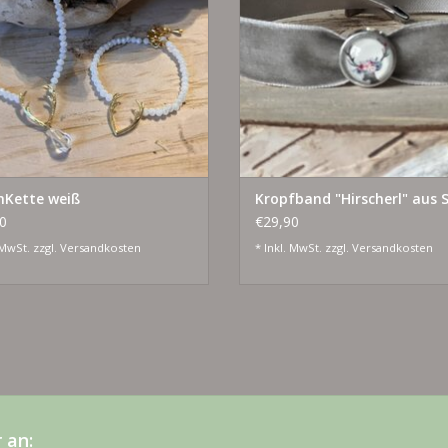
hKette weiß
Kropfband "Hirscherl" aus
0
€29,90
 MwSt. zzgl.
Versandkosten
* Inkl. MwSt. zzgl.
Versandkosten
 an: