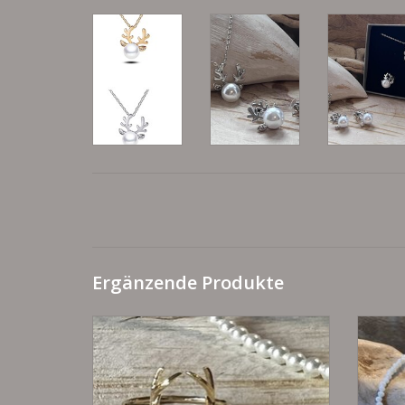
Ergänzende Produkte
Gweih Ring
ZUM WARENKORB HINZUFÜGEN
Z