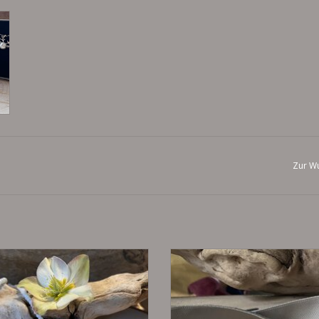
Zur Wu
GweihSet
nach Maß angefertigtes Kropfba
Samt
UM WARENKORB HINZUFÜGEN
ZUM WARENKORB HINZUFÜG