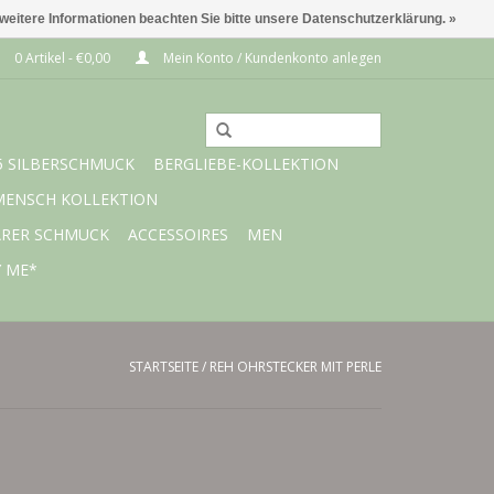
 weitere Informationen beachten Sie bitte unsere Datenschutzerklärung. »
0 Artikel - €0,00
Mein Konto / Kundenkonto anlegen
5 SILBERSCHMUCK
BERGLIEBE-KOLLEKTION
MENSCH KOLLEKTION
ARER SCHMUCK
ACCESSOIRES
MEN
Y ME*
STARTSEITE
/
REH OHRSTECKER MIT PERLE