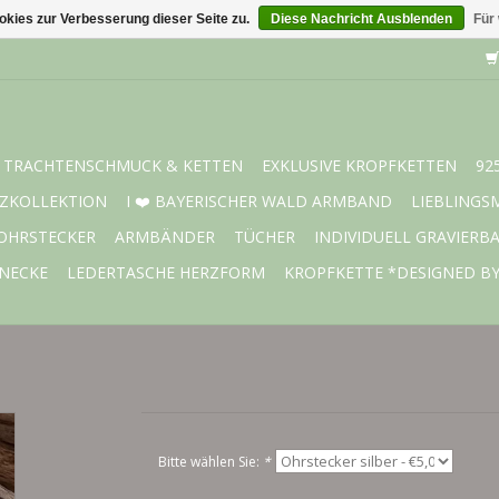
kies zur Verbesserung dieser Seite zu.
Diese Nachricht Ausblenden
Für
TRACHTENSCHMUCK & KETTEN
EXKLUSIVE KROPFKETTEN
92
ZKOLLEKTION
I ❤️ BAYERISCHER WALD ARMBAND
LIEBLINGS
OHRSTECKER
ARMBÄNDER
TÜCHER
INDIVIDUELL GRAVIERB
NECKE
LEDERTASCHE HERZFORM
KROPFKETTE *DESIGNED B
Bitte wählen Sie:
*