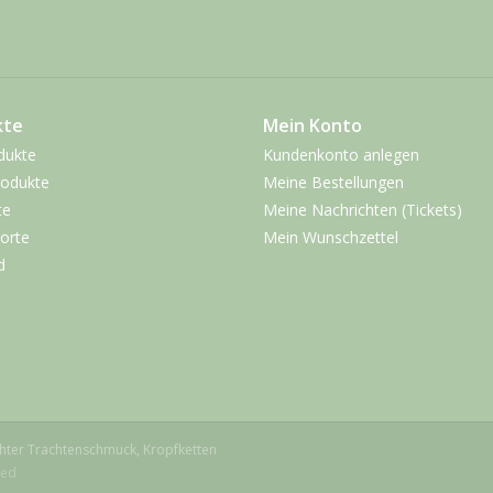
kte
Mein Konto
dukte
Kundenkonto anlegen
odukte
Meine Bestellungen
te
Meine Nachrichten (Tickets)
orte
Mein Wunschzettel
d
chter Trachtenschmuck, Kropfketten
eed