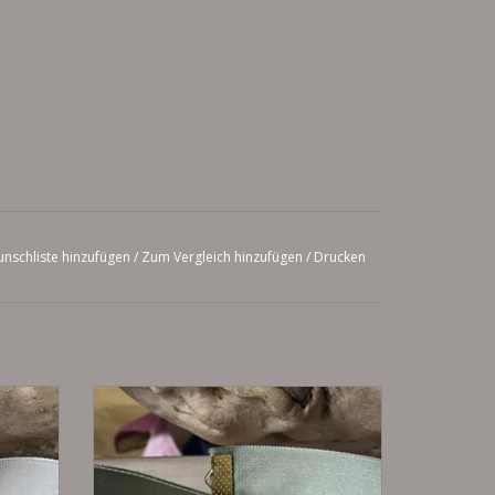
nschliste hinzufügen
/
Zum Vergleich hinzufügen
/
Drucken
nd aus
nach Maß angefertigtes Kropfband aus
Samt
EN
ZUM WARENKORB HINZUFÜGEN