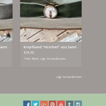
 Samt
Kropfband "Hirscherl" aus Samt
€29,90
* Inkl. MwSt. zzgl.
Versandkosten
zzgl.
Versandkosten