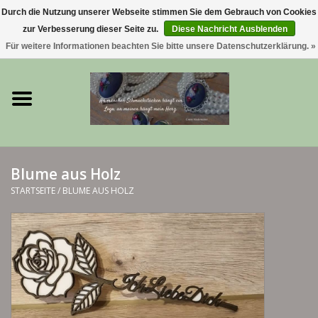
Durch die Nutzung unserer Webseite stimmen Sie dem Gebrauch von Cookies
zur Verbesserung dieser Seite zu.
Diese Nachricht Ausblenden
0 Artikel - €0,00
Für weitere Informationen beachten Sie bitte unsere Datenschutzerklärung. »
Startseite
Trachtenschmuck & Ketten
exklusive Kropfketten
Blume aus Holz
925 Silberschmuck
STARTSEITE
/
BLUME AUS HOLZ
BERGliebe-Kollektion
Blütenkranzkollektion
I ❤️ bayerischer Wald Armband