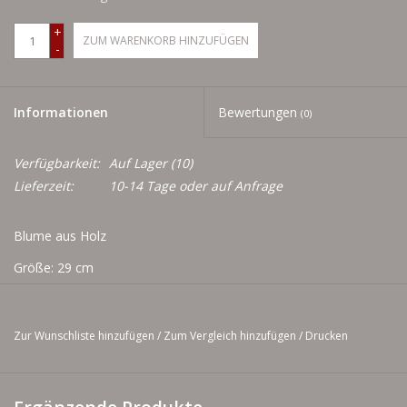
Men
+
ZUM WARENKORB HINZUFÜGEN
-
Schnäppchenecke
Ledertasche Herzform
Informationen
Bewertungen
(0)
Kropfkette *designed by me*
Verfügbarkeit:
Auf Lager
(10)
Lieferzeit:
10-14 Tage oder auf Anfrage
Blume aus Holz
Größe: 29 cm
Zur Wunschliste hinzufügen
/
Zum Vergleich hinzufügen
/
Drucken