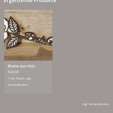
Ergänzende Produkte
Blume aus Holz
€24,90
* Inkl. MwSt. zzgl.
Versandkosten
zzgl.
Versandkosten